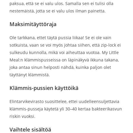
paksua, että se ei valu ulos. Samalla sen ei tulisi olla
nestemäistä, jotta se ei valu ulos ilman painetta.
Maksimitäyttöraja
Ole tarkkana, ettet täytä pussia liikaa! Se ei ole vain
sotkuista, vaan se voi myös johtaa siihen, että zip-lock ei
sulkeudu kunnolla, mikä voi aiheuttaa vuotoa. My Little
Meal:n klämmispusseissa on läpinäkyvä ikkuna takana,
joka antaa sinun helposti nähdä, kuinka paljon olet
täyttänyt klämmistä.
Klämmis-pussien käyttöikä
Elintarvikevirasto suosittelee, ettei uudelleensuljettavia
klämmis-pusseja käytetä yli 30–40 kertaa bakteerikasvun
riskin vuoksi.
Vaihtele sisältöä