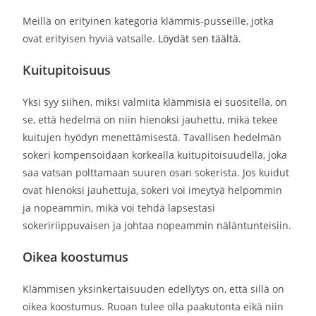
Meillä on erityinen kategoria klämmis-pusseille, jotka
ovat erityisen hyviä vatsalle.
Löydät sen täältä.
Kuitupitoisuus
Yksi syy siihen, miksi valmiita klämmisiä ei suositella, on
se, että hedelmä on niin hienoksi jauhettu, mikä tekee
kuitujen hyödyn menettämisestä. Tavallisen hedelmän
sokeri kompensoidaan korkealla kuitupitoisuudella, joka
saa vatsan polttamaan suuren osan sokerista. Jos kuidut
ovat hienoksi jauhettuja, sokeri voi imeytyä helpommin
ja nopeammin, mikä voi tehdä lapsestasi
sokeririippuvaisen ja johtaa nopeammin näläntunteisiin.
Oikea koostumus
Klämmisen yksinkertaisuuden edellytys on, että sillä on
oikea koostumus. Ruoan tulee olla paakutonta eikä niin