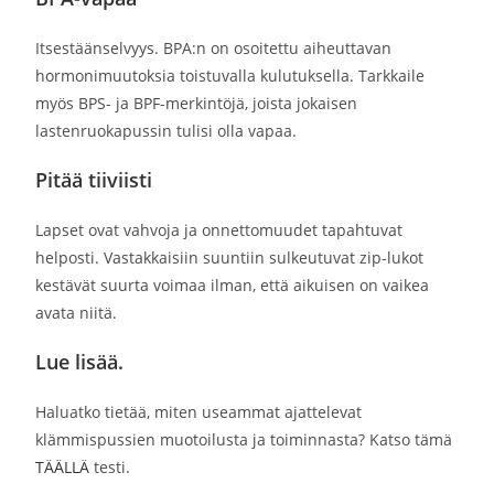
Itsestäänselvyys. BPA:n on osoitettu aiheuttavan
hormonimuutoksia toistuvalla kulutuksella. Tarkkaile
myös BPS- ja BPF-merkintöjä, joista jokaisen
lastenruokapussin tulisi olla vapaa.
Pitää tiiviisti
Lapset ovat vahvoja ja onnettomuudet tapahtuvat
helposti. Vastakkaisiin suuntiin sulkeutuvat zip-lukot
kestävät suurta voimaa ilman, että aikuisen on vaikea
avata niitä.
Lue lisää.
Haluatko tietää, miten useammat ajattelevat
klämmispussien muotoilusta ja toiminnasta? Katso tämä
TÄÄLLÄ
testi.