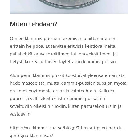
Miten tehdään?
Omien klämmis-pussien tekemisen aloittaminen on
erittäin helppoa. Et tarvitse erityisiä keittiövälineitä,
paitsi ehkä sauvasekoittimen tai tehosekoittimen. Ja
tietysti korkealaatuisen täytettävän klämmis-pussin.
Alun perin klämmis-pussit koostuivat yleensä erilaisista
hedelmäsoseista, mutta klämmis-pussien suosion myötä
on ilmestynyt monia erilaisia vaihtoehtoja. Kaikkea
puuro- ja vellisekoituksista klämmis-pusseihin
soveltuviin oikeisiin ruokiin, kuten pastasekoituksiin ja
vastaaviin.
https://xn--klmmis-cua.se/blogg/7-basta-tipsen-nar-du-
gor-egna-klammisar/