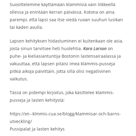
Suosittelemme käyttämään klämmisiä vain liikkeellä
ollessa ja enintään kerran päivässä. Kotona on aina
parempi, että lapsi saa itse viedä ruoan suuhun lusikan
tai käden avulla.
Lapsen kehityksen hidastuminen ei kuitenkaan ole asia,
josta sinun tarvitsee heti huolehtia.
Kara Larson
on
puhe- ja kieliasiantuntija Bostonin lastensairaalassa ja
vakuuttaa, että lapsen pitäisi imeä klämmis-pusseja
pitkiä aikoja päivittäin, jotta sillä olisi negatiivinen
vaikutus.
Tässä on pidempi kirjoitus, joka käsittelee klämmis-
pusseja ja lasten kehitystä:
https://xn--klmmis-cua.se/blogg/klammisar-och-barns-
utveckling/
Pussipalat ja lasten kehitys