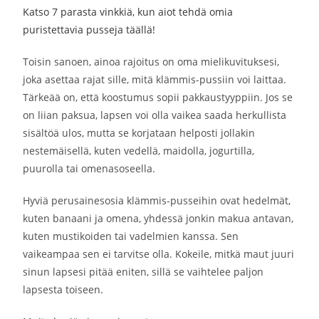
Katso 7 parasta vinkkiä, kun aiot tehdä omia
puristettavia pusseja täällä!
Toisin sanoen, ainoa rajoitus on oma mielikuvituksesi,
joka asettaa rajat sille, mitä klämmis-pussiin voi laittaa.
Tärkeää on, että koostumus sopii pakkaustyyppiin. Jos se
on liian paksua, lapsen voi olla vaikea saada herkullista
sisältöä ulos, mutta se korjataan helposti jollakin
nestemäisellä, kuten vedellä, maidolla, jogurtilla,
puurolla tai omenasoseella.
Hyviä perusainesosia klämmis-pusseihin ovat hedelmät,
kuten banaani ja omena, yhdessä jonkin makua antavan,
kuten mustikoiden tai vadelmien kanssa. Sen
vaikeampaa sen ei tarvitse olla. Kokeile, mitkä maut juuri
sinun lapsesi pitää eniten, sillä se vaihtelee paljon
lapsesta toiseen.