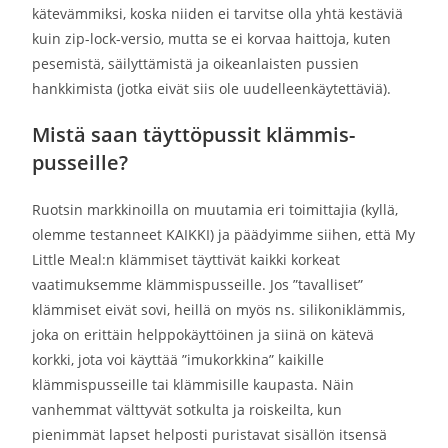
kätevämmiksi, koska niiden ei tarvitse olla yhtä kestäviä
kuin zip-lock-versio, mutta se ei korvaa haittoja, kuten
pesemistä, säilyttämistä ja oikeanlaisten pussien
hankkimista (jotka eivät siis ole uudelleenkäytettäviä).
Mistä saan täyttöpussit klämmis-
pusseille?
Ruotsin markkinoilla on muutamia eri toimittajia (kyllä,
olemme testanneet KAIKKI) ja päädyimme siihen, että My
Little Meal:n klämmiset täyttivät kaikki korkeat
vaatimuksemme klämmispusseille. Jos ”tavalliset”
klämmiset eivät sovi, heillä on myös ns. silikoniklämmis,
joka on erittäin helppokäyttöinen ja siinä on kätevä
korkki, jota voi käyttää ”imukorkkina” kaikille
klämmispusseille tai klämmisille kaupasta. Näin
vanhemmat välttyvät sotkulta ja roiskeilta, kun
pienimmät lapset helposti puristavat sisällön itsensä