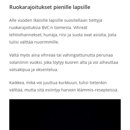
Ruokarajoitukset pienille lapsille
Alle vuoden ikäisille lapsille suositellaan tiettyjä
ruokarajoituksia BVC:n toimesta. Vihreät
lehtivihannekset, hunaja, riisi ja suola ovat asioita, joita
tulisi välttää nuorimmille.
Vältä myös aina vihreää tai vahingoittunutta perunaa
solaniinin vuoksi, joka löytyy kuoren alta ja voi aiheuttaa
vatsakipua ja oksentelua.
Kaikkea, mikä voi juuttua kurkkuun, tulisi tietenkin
välttää, mutta sitä esiintyy harvoin klämmis-resepteissä.