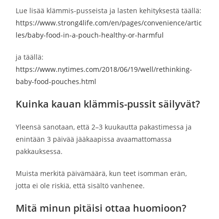
Lue lisää klämmis-pusseista ja lasten kehityksestä täällä:
https://www.strong4life.com/en/pages/convenience/artic
les/baby-food-in-a-pouch-healthy-or-harmful
ja täällä:
https://www.nytimes.com/2018/06/19/well/rethinking-
baby-food-pouches.html
Kuinka kauan klämmis-pussit säilyvät?
Yleensä sanotaan, että 2–3 kuukautta pakastimessa ja
enintään 3 päivää jääkaapissa avaamattomassa
pakkauksessa.
Muista merkitä päivämäärä, kun teet isomman erän,
jotta ei ole riskiä, että sisältö vanhenee.
Mitä minun pitäisi ottaa huomioon?