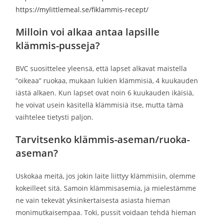
https://mylittlemeal.se/fiklammis-recept/
Milloin voi alkaa antaa lapsille
klämmis-pusseja?
BVC suosittelee yleensä, että lapset alkavat maistella
”oikeaa” ruokaa, mukaan lukien klämmisiä, 4 kuukauden
iästä alkaen. Kun lapset ovat noin 6 kuukauden ikäisiä,
he voivat usein käsitellä klämmisiä itse, mutta tämä
vaihtelee tietysti paljon.
Tarvitsenko klämmis-aseman/ruoka-
aseman?
Uskokaa meitä, jos jokin laite liittyy klämmisiin, olemme
kokeilleet sitä. Samoin klämmisasemia, ja mielestämme
ne vain tekevät yksinkertaisesta asiasta hieman
monimutkaisempaa. Toki, pussit voidaan tehdä hieman