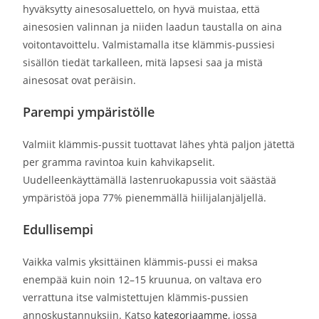
hyväksytty ainesosaluettelo, on hyvä muistaa, että
ainesosien valinnan ja niiden laadun taustalla on aina
voitontavoittelu. Valmistamalla itse klämmis-pussiesi
sisällön tiedät tarkalleen, mitä lapsesi saa ja mistä
ainesosat ovat peräisin.
Parempi ympäristölle
Valmiit klämmis-pussit tuottavat lähes yhtä paljon jätettä
per gramma ravintoa kuin kahvikapselit.
Uudelleenkäyttämällä lastenruokapussia voit säästää
ympäristöä jopa 77% pienemmällä hiilijalanjäljellä.
Edullisempi
Vaikka valmis yksittäinen klämmis-pussi ei maksa
enempää kuin noin 12–15 kruunua, on valtava ero
verrattuna itse valmistettujen klämmis-pussien
annoskustannuksiin. Katso
kategoriaamme
, jossa