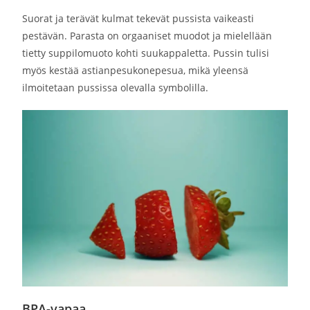
Suorat ja terävät kulmat tekevät pussista vaikeasti
pestävän. Parasta on orgaaniset muodot ja mielellään
tietty suppilomuoto kohti suukappaletta. Pussin tulisi
myös kestää astianpesukonepesua, mikä yleensä
ilmoitetaan pussissa olevalla symbolilla.
BPA-vapaa