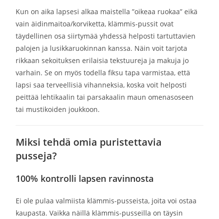
Kun on aika lapsesi alkaa maistella ”oikeaa ruokaa” eikä
vain äidinmaitoa/korviketta, klämmis-pussit ovat
täydellinen osa siirtymää yhdessä helposti tartuttavien
palojen ja lusikkaruokinnan kanssa. Näin voit tarjota
rikkaan sekoituksen erilaisia tekstuureja ja makuja jo
varhain. Se on myös todella fiksu tapa varmistaa, että
lapsi saa terveellisiä vihanneksia, koska voit helposti
peittää lehtikaalin tai parsakaalin maun omenasoseen
tai mustikoiden joukkoon.
Miksi tehdä omia puristettavia
pusseja?
100% kontrolli lapsen ravinnosta
Ei ole pulaa valmiista klämmis-pusseista, joita voi ostaa
kaupasta. Vaikka näillä klämmis-pusseilla on täysin