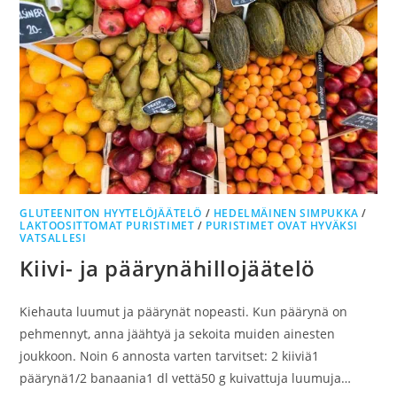
GLUTEENITON HYYTELÖJÄÄTELÖ
/
HEDELMÄINEN SIMPUKKA
/
LAKTOOSITTOMAT PURISTIMET
/
PURISTIMET OVAT HYVÄKSI
VATSALLESI
Kiivi- ja päärynähillojäätelö
Kiehauta luumut ja päärynät nopeasti. Kun päärynä on
pehmennyt, anna jäähtyä ja sekoita muiden ainesten
joukkoon. Noin 6 annosta varten tarvitset: 2 kiiviä1
päärynä1/2 banaania1 dl vettä50 g kuivattuja luumuja…