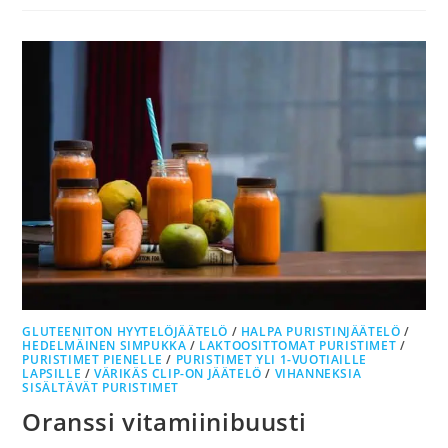
GLUTEENITON HYYTELÖJÄÄTELÖ
/
HALPA PURISTINJÄÄTELÖ
/
HEDELMÄINEN SIMPUKKA
/
LAKTOOSITTOMAT PURISTIMET
/
PURISTIMET PIENELLE
/
PURISTIMET YLI 1-VUOTIAILLE
LAPSILLE
/
VÄRIKÄS CLIP-ON JÄÄTELÖ
/
VIHANNEKSIA
SISÄLTÄVÄT PURISTIMET
Oranssi vitamiinibuusti