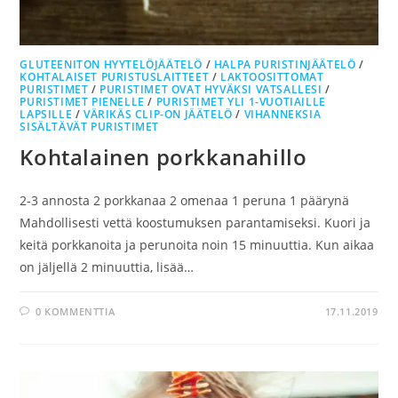
GLUTEENITON HYYTELÖJÄÄTELÖ
/
HALPA PURISTINJÄÄTELÖ
/
KOHTALAISET PURISTUSLAITTEET
/
LAKTOOSITTOMAT
PURISTIMET
/
PURISTIMET OVAT HYVÄKSI VATSALLESI
/
PURISTIMET PIENELLE
/
PURISTIMET YLI 1-VUOTIAILLE
LAPSILLE
/
VÄRIKÄS CLIP-ON JÄÄTELÖ
/
VIHANNEKSIA
SISÄLTÄVÄT PURISTIMET
Kohtalainen porkkanahillo
2-3 annosta 2 porkkanaa 2 omenaa 1 peruna 1 päärynä
Mahdollisesti vettä koostumuksen parantamiseksi. Kuori ja
keitä porkkanoita ja perunoita noin 15 minuuttia. Kun aikaa
on jäljellä 2 minuuttia, lisää…
0 KOMMENTTIA
17.11.2019