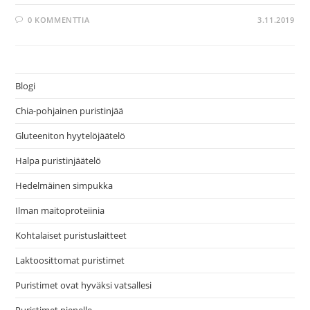
0 KOMMENTTIA
3.11.2019
Blogi
Chia-pohjainen puristinjää
Gluteeniton hyytelöjäätelö
Halpa puristinjäätelö
Hedelmäinen simpukka
Ilman maitoproteiinia
Kohtalaiset puristuslaitteet
Laktoosittomat puristimet
Puristimet ovat hyväksi vatsallesi