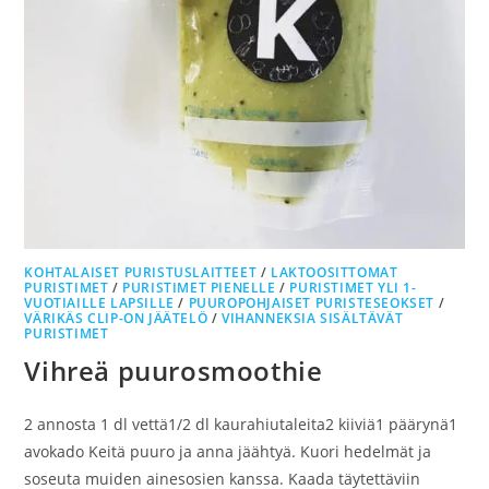
KOHTALAISET PURISTUSLAITTEET
/
LAKTOOSITTOMAT
PURISTIMET
/
PURISTIMET PIENELLE
/
PURISTIMET YLI 1-
VUOTIAILLE LAPSILLE
/
PUUROPOHJAISET PURISTESEOKSET
/
VÄRIKÄS CLIP-ON JÄÄTELÖ
/
VIHANNEKSIA SISÄLTÄVÄT
PURISTIMET
Vihreä puurosmoothie
2 annosta 1 dl vettä1/2 dl kaurahiutaleita2 kiiviä1 päärynä1
avokado Keitä puuro ja anna jäähtyä. Kuori hedelmät ja
soseuta muiden ainesosien kanssa. Kaada täytettäviin