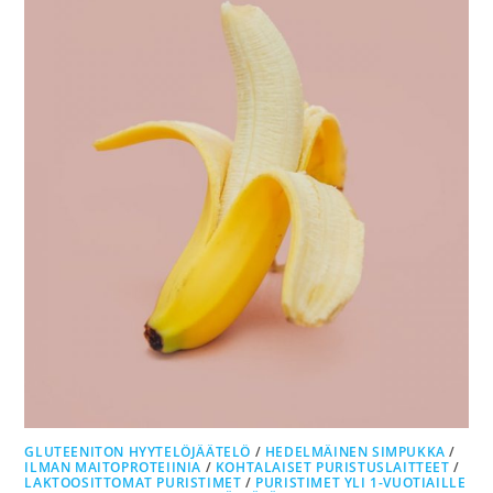
GLUTEENITON HYYTELÖJÄÄTELÖ
/
HEDELMÄINEN SIMPUKKA
/
ILMAN MAITOPROTEIINIA
/
KOHTALAISET PURISTUSLAITTEET
/
LAKTOOSITTOMAT PURISTIMET
/
PURISTIMET YLI 1-VUOTIAILLE