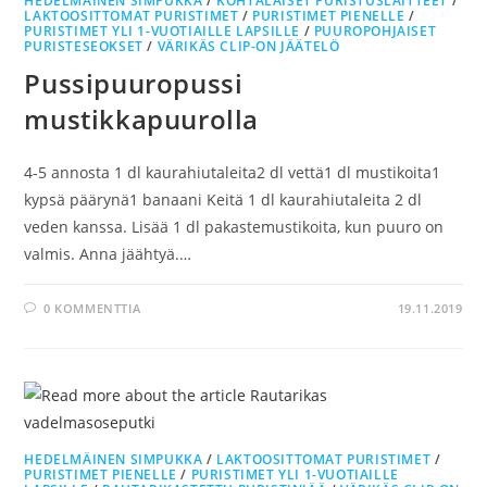
HEDELMÄINEN SIMPUKKA
/
KOHTALAISET PURISTUSLAITTEET
/
LAKTOOSITTOMAT PURISTIMET
/
PURISTIMET PIENELLE
/
PURISTIMET YLI 1-VUOTIAILLE LAPSILLE
/
PUUROPOHJAISET
PURISTESEOKSET
/
VÄRIKÄS CLIP-ON JÄÄTELÖ
Pussipuuropussi
mustikkapuurolla
4-5 annosta 1 dl kaurahiutaleita2 dl vettä1 dl mustikoita1
kypsä päärynä1 banaani Keitä 1 dl kaurahiutaleita 2 dl
veden kanssa. Lisää 1 dl pakastemustikoita, kun puuro on
valmis. Anna jäähtyä.…
0 KOMMENTTIA
19.11.2019
HEDELMÄINEN SIMPUKKA
/
LAKTOOSITTOMAT PURISTIMET
/
PURISTIMET PIENELLE
/
PURISTIMET YLI 1-VUOTIAILLE