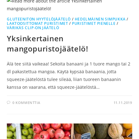
GLUTEENITON HYYTELÖJÄÄTELÖ
/
HEDELMÄINEN SIMPUKKA
/
LAKTOOSITTOMAT PURISTIMET
/
PURISTIMET PIENELLE
/
VÄRIKÄS CLIP-ON JÄÄTELÖ
Yksinkertainen
mangopuristojäätelö!
Älä tee siitä vaikeaa! Sekoita banaani ja 1 tuore mango tai 2
dl pakastettua mangoa. Käytä kypsää banaania, jotta
squeeze-jäätelöstä tulee sileää, liian tuoreen banaanin
kanssa on vaarana, että squeeze-jäätelöstä…
0 KOMMENTTIA
11.11.2019