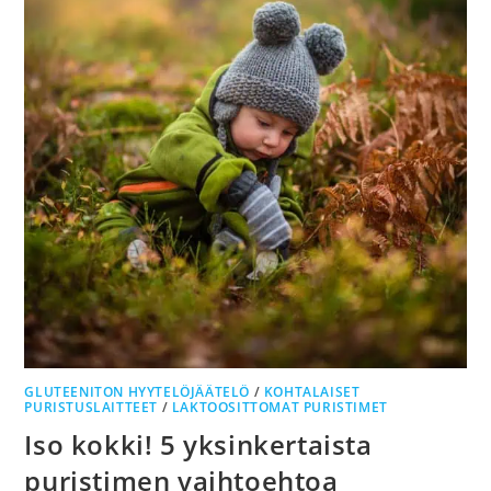
GLUTEENITON HYYTELÖJÄÄTELÖ
/
KOHTALAISET
PURISTUSLAITTEET
/
LAKTOOSITTOMAT PURISTIMET
Iso kokki! 5 yksinkertaista
puristimen vaihtoehtoa