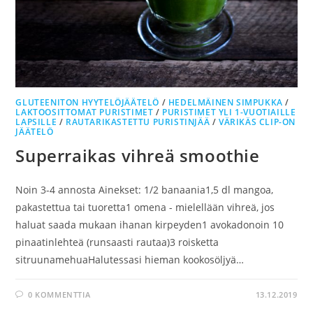
GLUTEENITON HYYTELÖJÄÄTELÖ
/
HEDELMÄINEN SIMPUKKA
/
LAKTOOSITTOMAT PURISTIMET
/
PURISTIMET YLI 1-VUOTIAILLE
LAPSILLE
/
RAUTARIKASTETTU PURISTINJÄÄ
/
VÄRIKÄS CLIP-ON
JÄÄTELÖ
Superraikas vihreä smoothie
Noin 3-4 annosta Ainekset: 1/2 banaania1,5 dl mangoa,
pakastettua tai tuoretta1 omena - mielellään vihreä, jos
haluat saada mukaan ihanan kirpeyden1 avokadonoin 10
pinaatinlehteä (runsaasti rautaa)3 roisketta
sitruunamehuaHalutessasi hieman kookosöljyä…
0 KOMMENTTIA
13.12.2019