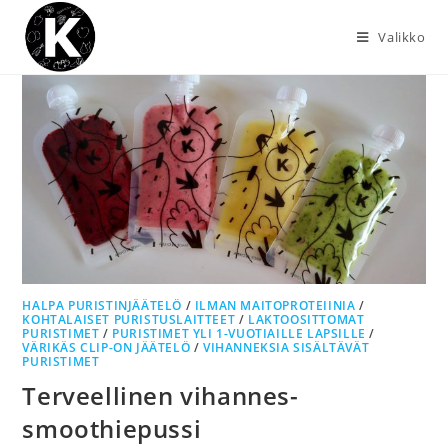
Valikko
HALPA PURISTINJÄÄTELÖ
/
ILMAN MAITOPROTEIINIA
/
KOHTALAISET PURISTUSLAITTEET
/
LAKTOOSITTOMAT
PURISTIMET
/
PURISTIMET YLI 1-VUOTIAILLE LAPSILLE
/
VÄRIKÄS CLIP-ON JÄÄTELÖ
/
VIHANNEKSIA SISÄLTÄVÄT
PURISTIMET
Terveellinen vihannes-
smoothiepussi