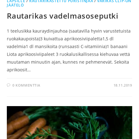
LAPSILLE
/
RAUTARIKASTETTU PURISTINJÄÄ
/
VÄRIKÄS CLIP-ON
JÄÄTELÖ
Rautarikas vadelmasoseputki
1 teelusikka kauraydinjauhoa (saatavilla hyvin varustetuista
ruokakaupoista)3 kuivattua aprikoosiviipaletta1,5 dl
vadelmia1 dl mansikoita (runsaasti C-vitamiinia)1 banaani
Liota aprikoosiviipaleet 3 ruokalusikallisessa kiehuvaa vettä
muutaman minuutin ajan, kunnes ne pehmenevät. Sekoita
aprikoosit…
0 KOMMENTTIA
18.11.2019