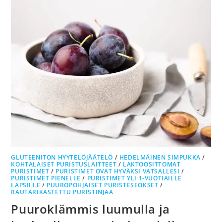
GLUTEENITON HYYTELÖJÄÄTELÖ
/
HEDELMÄINEN SIMPUKKA
/
KOHTALAISET PURISTUSLAITTEET
/
LAKTOOSITTOMAT
PURISTIMET
/
PURISTIMET OVAT HYVÄKSI VATSALLESI
/
PURISTIMET PIENELLE
/
PURISTIMET YLI 1-VUOTIAILLE
LAPSILLE
/
PUUROPOHJAISET PURISTESEOKSET
/
RAUTARIKASTETTU PURISTINJÄÄ
Puuroklämmis luumulla ja