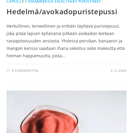
LAPSILLE
/
VIHANNEKSIA SISÄLTÄVÄT PURISTIMET
Hedelmä/avokadopuristepussi
Herkullinen, terveellinen ja erittäin täyttävä puristepussi,
joka pitää lapsen kylläisenä pitkään avokadon korkean
rasvapitoisuuden ansiosta. Yhdessä persikan, banaanin ja
mangon kanssa saadaan ihana sekoitus sekä makeutta että
hieman happamuutta, josta…
0 KOMMENTTIA
3.12.2020