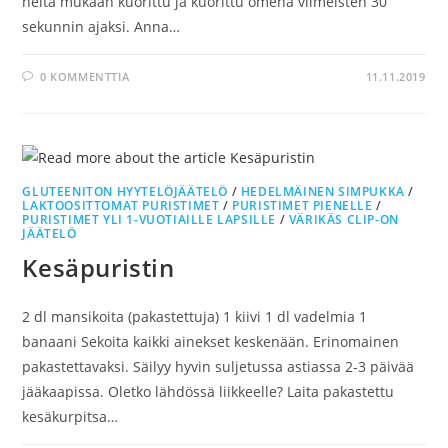
heitä mukaan kuorittu ja kuorittu omena viimeisten 30
sekunnin ajaksi. Anna…
0 KOMMENTTIA
11.11.2019
GLUTEENITON HYYTELÖJÄÄTELÖ
/
HEDELMÄINEN SIMPUKKA
/
LAKTOOSITTOMAT PURISTIMET
/
PURISTIMET PIENELLE
/
PURISTIMET YLI 1-VUOTIAILLE LAPSILLE
/
VÄRIKÄS CLIP-ON
JÄÄTELÖ
Kesäpuristin
2 dl mansikoita (pakastettuja) 1 kiivi 1 dl vadelmia 1
banaani Sekoita kaikki ainekset keskenään. Erinomainen
pakastettavaksi. Säilyy hyvin suljetussa astiassa 2-3 päivää
jääkaapissa. Oletko lähdössä liikkeelle? Laita pakastettu
kesäkurpitsa…