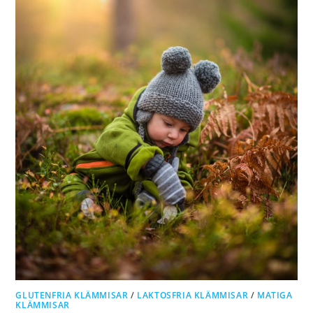
GLUTENFRIA KLÄMMISAR
/
LAKTOSFRIA KLÄMMISAR
/
MATIGA
KLÄMMISAR