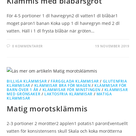
Klämmis med blåbärsgröt
För 4-5 portioner 1 dl havregryn2 dl vatten1 dl blåbär1
moget päron1 banan Koka upp 1 dl havregryn med 2 dl
vatten. Häll i 1 dl frysta blåbär när gröten…
0 KOMMENTARER
19 NOVEMBER 2019
BILLIGA KLÄMMISAR
/
FÄRGGLADA KLÄMMISAR
/
GLUTENFRIA
KLÄMMISAR
/
KLÄMMISAR BRA FÖR MAGEN
/
KLÄMMISAR FÖR
BARN ÖVER 1 ÅR
/
KLÄMMISAR FÖR MINSTINGEN
/
KLÄMMISAR
MED GRÖNSAKER
/
LAKTOSFRIA KLÄMMISAR
/
MATIGA
KLÄMMISAR
Matig morotsklämmis
2-3 portioner 2 morötter2 äpplen1 potatis1 päronEventuellt
vatten för konsistensens skull Skala och koka morötterna