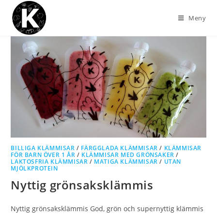
Meny
BILLIGA KLÄMMISAR
/
FÄRGGLADA KLÄMMISAR
/
KLÄMMISAR
FÖR BARN ÖVER 1 ÅR
/
KLÄMMISAR MED GRÖNSAKER
/
LAKTOSFRIA KLÄMMISAR
/
MATIGA KLÄMMISAR
/
UTAN
MJÖLKPROTEIN
Nyttig grönsaksklämmis
Nyttig grönsaksklämmis God, grön och supernyttig klämmis