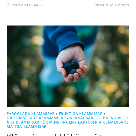
2 KOMMENTARER
20 NOVEMBER 2019
FÄRGGLADA KLÄMMISAR
/
FRUKTIGA KLÄMMISAR
/
GRÖTBASERADE KLÄMMMISAR
/
KLÄMMISAR FÖR BARN ÖVER 1
ÅR
/
KLÄMMISAR FÖR MINSTINGEN
/
LAKTOSFRIA KLÄMMISAR
/
MATIGA KLÄMMISAR