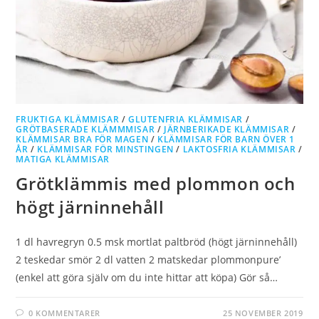
FRUKTIGA KLÄMMISAR
/
GLUTENFRIA KLÄMMISAR
/
GRÖTBASERADE KLÄMMMISAR
/
JÄRNBERIKADE KLÄMMISAR
/
KLÄMMISAR BRA FÖR MAGEN
/
KLÄMMISAR FÖR BARN ÖVER 1
ÅR
/
KLÄMMISAR FÖR MINSTINGEN
/
LAKTOSFRIA KLÄMMISAR
/
MATIGA KLÄMMISAR
Grötklämmis med plommon och
högt järninnehåll
1 dl havregryn 0.5 msk mortlat paltbröd (högt järninnehåll)
2 teskedar smör 2 dl vatten 2 matskedar plommonpure’
(enkel att göra själv om du inte hittar att köpa) Gör så…
0 KOMMENTARER
25 NOVEMBER 2019