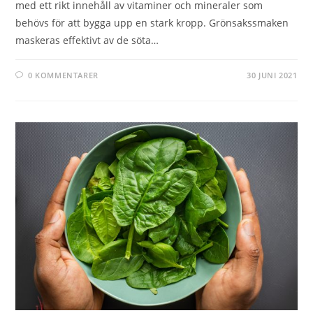
med ett rikt innehåll av vitaminer och mineraler som
behövs för att bygga upp en stark kropp. Grönsakssmaken
maskeras effektivt av de söta…
0 KOMMENTARER
30 JUNI 2021